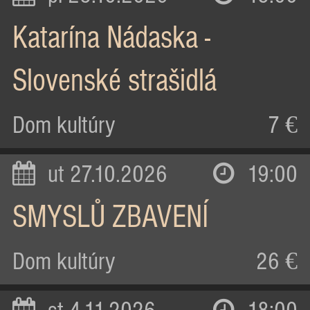
Katarína Nádaska -
Slovenské strašidlá
Dom kultúry
7 €
ut 27.10.2026
19:00
SMYSLŮ ZBAVENÍ
Dom kultúry
26 €