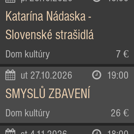
Katarína Nádaska -
Slovenské strašidlá
Dom kultúry
7 €
ut 27.10.2026
19:00
SMYSLŮ ZBAVENÍ
Dom kultúry
26 €