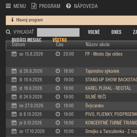
MENU
PROGRAM
NÁPOVEDA
Hlavný program
VOĽNÉ
DNES
Z
VYHĽADAŤ
BUDÚCI MESIAC
VŠETKO
Dátum
Čas
Názov akcie
so 15.8.2026
20:00
FP - Mesto žije oldies
st 26.8.2026
18:00
Tajomstvo sýkoriek
št 10.9.2026
19:00
STAND-UP SHOW BACKSTA
st 16.9.2026
19:00
KAREL PLÍHAL - RECITÁL
št 24.9.2026
19:00
SILNÉ REČI
ne 27.9.2026
19:00
Švýcarsko
št 8.10.2026
19:00
PIVO, PLIENKY, PODPRSEN
pi 9.10.2026
19:00
KONCERTNÉ TURNÉ TRIAN
so 17.10.2026
10:00
Smejko a Tanculienka - Z ro