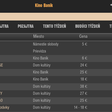
Kino Baník
AJTRA
POZAJTRA
TENTO TÝŽDEŇ
BUDÚCI TÝŽDEŇ
T
Miesto
Cena
Námestie slobody
5 €
Prievidza
Kino Baník
6 €
GE
Dom kultúry
24 €
Kino Baník
25 €
Kino Baník
18 €
Dom kultúry
38 €
KY
Dom kultúry
27 €
GO
Dom kultúry
25 €
zprávky
Dom kultúry
14 - 18 €