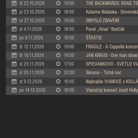
št 22.10.2026
19:00
THE BACKWARDS: ROAD TO
pi 23.10.2026
18:00
Katarína Nádaska - Slovenské 
ut 27.10.2026
19:00
SMYSLŮ ZBAVENÍ
st 4.11.2026
18:00
Pavel „Hirax“ Baričák
po 9.11.2026
18:00
ŠŤASTIE
št 12.11.2026
19:00
FRAGILE - A Cappella koncer
št 19.11.2026
19:00
JAN KRAUS - One man show
st 25.11.2026
17:00
SPIEVANKOVO - SVETLO V
st 25.11.2026
20:00
Simona – Tichá noc
st 9.12.2026
16:00
Najkrajšie VIANOCE s KOL
po 14.12.2026
18:00
Vianočný koncert Jozef Holly