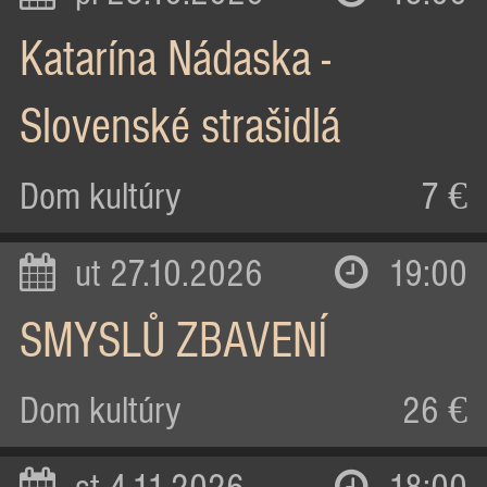
Katarína Nádaska -
Slovenské strašidlá
Dom kultúry
7 €
ut 27.10.2026
19:00
SMYSLŮ ZBAVENÍ
Dom kultúry
26 €