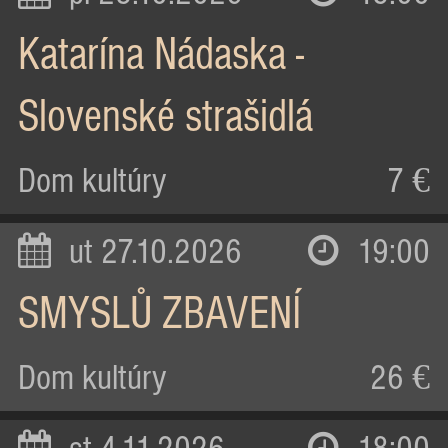
Katarína Nádaska -
Slovenské strašidlá
Dom kultúry
7 €
ut 27.10.2026
19:00
SMYSLŮ ZBAVENÍ
Dom kultúry
26 €