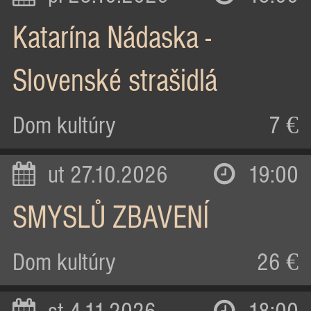
Katarína Nádaska -
Slovenské strašidlá
Dom kultúry
7 €
ut 27.10.2026
19:00
SMYSLŮ ZBAVENÍ
Dom kultúry
26 €