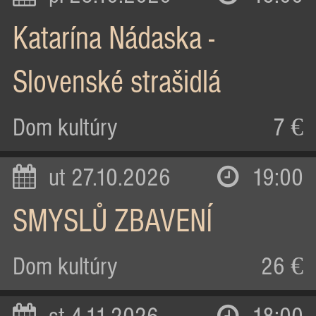
Katarína Nádaska -
Slovenské strašidlá
Dom kultúry
7 €
ut 27.10.2026
19:00
SMYSLŮ ZBAVENÍ
Dom kultúry
26 €