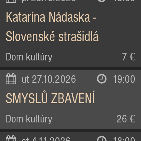
Katarína Nádaska -
Slovenské strašidlá
Dom kultúry
7 €
ut 27.10.2026
19:00
SMYSLŮ ZBAVENÍ
Dom kultúry
26 €