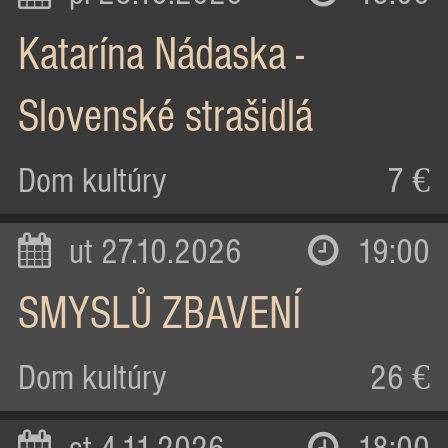
Katarína Nádaska -
Slovenské strašidlá
Dom kultúry
7 €
ut 27.10.2026
19:00
SMYSLŮ ZBAVENÍ
Dom kultúry
26 €