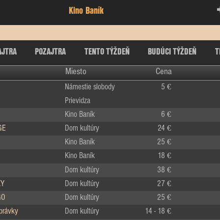
Kino Baník
AJTRA
POZAJTRA
TENTO TÝŽDEŇ
BUDÚCI TÝŽDEŇ
T
Miesto
Cena
Námestie slobody
5 €
Prievidza
Kino Baník
6 €
GE
Dom kultúry
24 €
Kino Baník
25 €
Kino Baník
18 €
Dom kultúry
38 €
KY
Dom kultúry
27 €
GO
Dom kultúry
25 €
zprávky
Dom kultúry
14 - 18 €