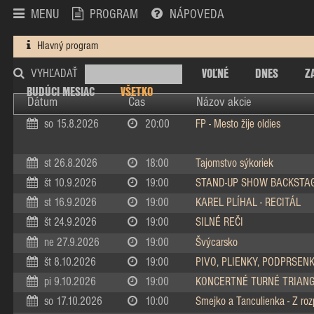
MENU
PROGRAM
NÁPOVEDA
Hlavný program
VOĽNÉ
DNES
Z
VYHĽADAŤ
BUDÚCI MESIAC
VŠETKO
Dátum
Čas
Názov akcie
so 15.8.2026
20:00
FP - Mesto žije oldies
st 26.8.2026
18:00
Tajomstvo sýkoriek
št 10.9.2026
19:00
STAND-UP SHOW BACKSTA
st 16.9.2026
19:00
KAREL PLÍHAL - RECITÁL
št 24.9.2026
19:00
SILNÉ REČI
ne 27.9.2026
19:00
Švýcarsko
št 8.10.2026
19:00
PIVO, PLIENKY, PODPRSEN
pi 9.10.2026
19:00
KONCERTNÉ TURNÉ TRIAN
so 17.10.2026
10:00
Smejko a Tanculienka - Z ro