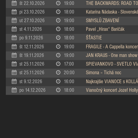
št 22.10.2026
19:00
THE BACKWARDS: ROAD TO
pi 23.10.2026
18:00
Katarína Nádaska - Slovenské 
ut 27.10.2026
19:00
SMYSLŮ ZBAVENÍ
st 4.11.2026
18:00
Pavel „Hirax“ Baričák
po 9.11.2026
18:00
ŠŤASTIE
št 12.11.2026
19:00
FRAGILE - A Cappella koncer
št 19.11.2026
19:00
JAN KRAUS - One man show
st 25.11.2026
17:00
SPIEVANKOVO - SVETLO V
st 25.11.2026
20:00
Simona – Tichá noc
st 9.12.2026
16:00
Najkrajšie VIANOCE s KOL
po 14.12.2026
18:00
Vianočný koncert Jozef Holly