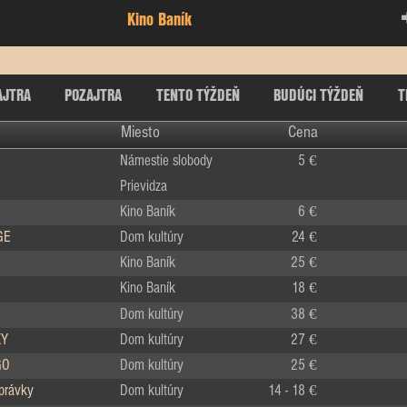
Kino Baník
AJTRA
POZAJTRA
TENTO TÝŽDEŇ
BUDÚCI TÝŽDEŇ
T
Miesto
Cena
Námestie slobody
5 €
Prievidza
Kino Baník
6 €
GE
Dom kultúry
24 €
Kino Baník
25 €
Kino Baník
18 €
Dom kultúry
38 €
KY
Dom kultúry
27 €
GO
Dom kultúry
25 €
zprávky
Dom kultúry
14 - 18 €