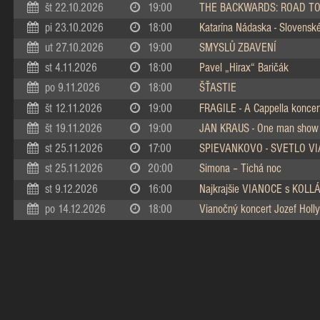
št 22.10.2026
19:00
THE BACKWARDS: ROAD TO
pi 23.10.2026
18:00
Katarína Nádaska - Slovenské 
ut 27.10.2026
19:00
SMYSLŮ ZBAVENÍ
st 4.11.2026
18:00
Pavel „Hirax“ Baričák
po 9.11.2026
18:00
ŠŤASTIE
št 12.11.2026
19:00
FRAGILE - A Cappella koncer
št 19.11.2026
19:00
JAN KRAUS - One man show
st 25.11.2026
17:00
SPIEVANKOVO - SVETLO V
st 25.11.2026
20:00
Simona – Tichá noc
st 9.12.2026
16:00
Najkrajšie VIANOCE s KOL
po 14.12.2026
18:00
Vianočný koncert Jozef Holly