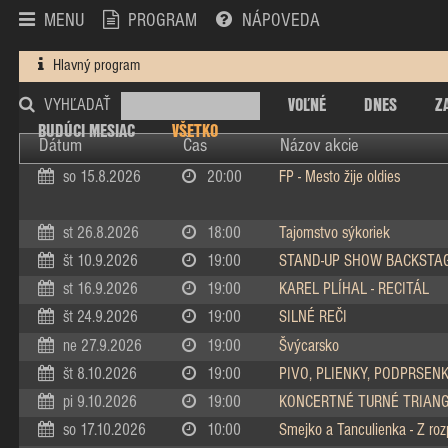
MENU
PROGRAM
NÁPOVEDA
Hlavný program
VOĽNÉ
DNES
Z
VYHĽADAŤ
BUDÚCI MESIAC
VŠETKO
Dátum
Čas
Názov akcie
so 15.8.2026
20:00
FP - Mesto žije oldies
st 26.8.2026
18:00
Tajomstvo sýkoriek
št 10.9.2026
19:00
STAND-UP SHOW BACKSTA
st 16.9.2026
19:00
KAREL PLÍHAL - RECITÁL
št 24.9.2026
19:00
SILNÉ REČI
ne 27.9.2026
19:00
Švýcarsko
št 8.10.2026
19:00
PIVO, PLIENKY, PODPRSEN
pi 9.10.2026
19:00
KONCERTNÉ TURNÉ TRIAN
so 17.10.2026
10:00
Smejko a Tanculienka - Z ro