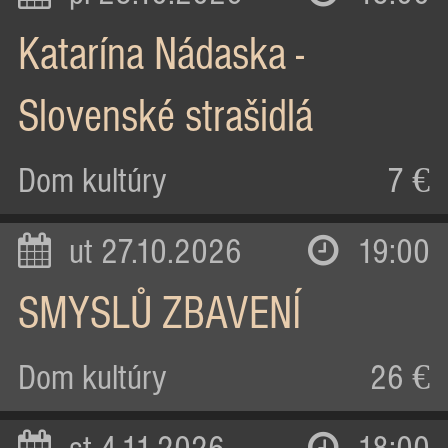
Katarína Nádaska -
Slovenské strašidlá
Dom kultúry
7 €
ut 27.10.2026
19:00
SMYSLŮ ZBAVENÍ
Dom kultúry
26 €