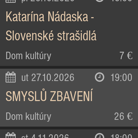
Katarína Nádaska -
Slovenské strašidlá
Dom kultúry
7 €
ut 27.10.2026
19:00
SMYSLŮ ZBAVENÍ
Dom kultúry
26 €