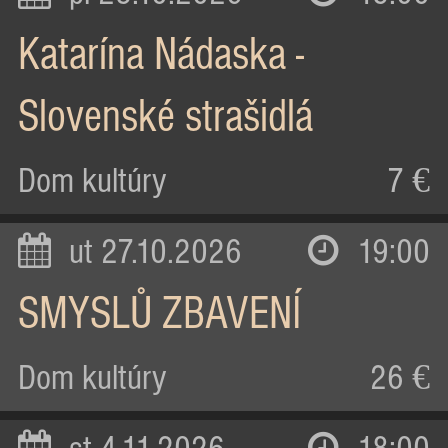
Katarína Nádaska -
Slovenské strašidlá
Dom kultúry
7 €
ut 27.10.2026
19:00
SMYSLŮ ZBAVENÍ
Dom kultúry
26 €