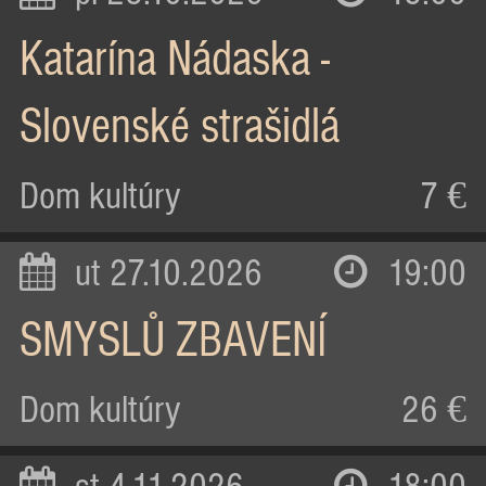
Katarína Nádaska -
Slovenské strašidlá
Dom kultúry
7 €
ut 27.10.2026
19:00
SMYSLŮ ZBAVENÍ
Dom kultúry
26 €