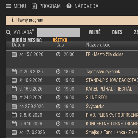
MENU
PROGRAM
NÁPOVEDA
Hlavný program
VOĽNÉ
DNES
Z
VYHĽADAŤ
BUDÚCI MESIAC
VŠETKO
Dátum
Čas
Názov akcie
so 15.8.2026
20:00
FP - Mesto žije oldies
st 26.8.2026
18:00
Tajomstvo sýkoriek
št 10.9.2026
19:00
STAND-UP SHOW BACKSTA
st 16.9.2026
19:00
KAREL PLÍHAL - RECITÁL
št 24.9.2026
19:00
SILNÉ REČI
ne 27.9.2026
19:00
Švýcarsko
št 8.10.2026
19:00
PIVO, PLIENKY, PODPRSEN
pi 9.10.2026
19:00
KONCERTNÉ TURNÉ TRIAN
so 17.10.2026
10:00
Smejko a Tanculienka - Z ro