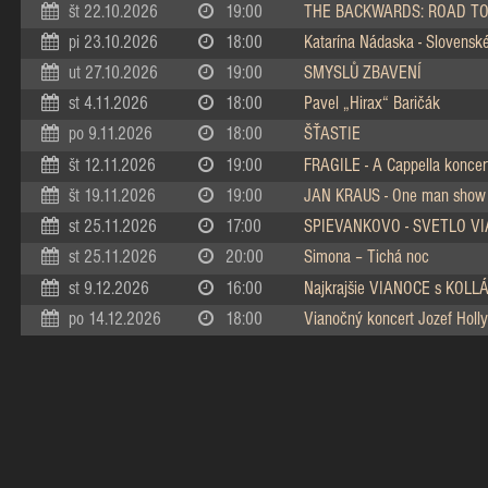
št 22.10.2026
19:00
THE BACKWARDS: ROAD TO
pi 23.10.2026
18:00
Katarína Nádaska - Slovenské 
ut 27.10.2026
19:00
SMYSLŮ ZBAVENÍ
st 4.11.2026
18:00
Pavel „Hirax“ Baričák
po 9.11.2026
18:00
ŠŤASTIE
št 12.11.2026
19:00
FRAGILE - A Cappella koncer
št 19.11.2026
19:00
JAN KRAUS - One man show
st 25.11.2026
17:00
SPIEVANKOVO - SVETLO V
st 25.11.2026
20:00
Simona – Tichá noc
st 9.12.2026
16:00
Najkrajšie VIANOCE s KOL
po 14.12.2026
18:00
Vianočný koncert Jozef Holly