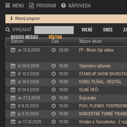
MENU
PROGRAM
NÁPOVEDA
Hlavný program
VOĽNÉ
DNES
Z
VYHĽADAŤ
BUDÚCI MESIAC
VŠETKO
Dátum
Čas
Názov akcie
so 15.8.2026
20:00
FP - Mesto žije oldies
st 26.8.2026
18:00
Tajomstvo sýkoriek
št 10.9.2026
19:00
STAND-UP SHOW BACKSTA
st 16.9.2026
19:00
KAREL PLÍHAL - RECITÁL
št 24.9.2026
19:00
SILNÉ REČI
ne 27.9.2026
19:00
Švýcarsko
št 8.10.2026
19:00
PIVO, PLIENKY, PODPRSEN
pi 9.10.2026
19:00
KONCERTNÉ TURNÉ TRIAN
so 17.10.2026
10:00
Smejko a Tanculienka - Z ro