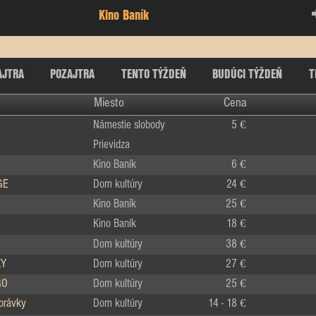
Kino Baník
AJTRA
POZAJTRA
TENTO TÝŽDEŇ
BUDÚCI TÝŽDEŇ
T
Miesto
Cena
Námestie slobody
5 €
Prievidza
Kino Baník
6 €
GE
Dom kultúry
24 €
Kino Baník
25 €
Kino Baník
18 €
Dom kultúry
38 €
KY
Dom kultúry
27 €
GO
Dom kultúry
25 €
zprávky
Dom kultúry
14 - 18 €