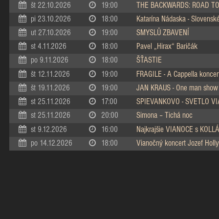
št 22.10.2026
19:00
THE BACKWARDS: ROAD TO
pi 23.10.2026
18:00
Katarína Nádaska - Slovenské 
ut 27.10.2026
19:00
SMYSLŮ ZBAVENÍ
st 4.11.2026
18:00
Pavel „Hirax“ Baričák
po 9.11.2026
18:00
ŠŤASTIE
št 12.11.2026
19:00
FRAGILE - A Cappella koncer
št 19.11.2026
19:00
JAN KRAUS - One man show
st 25.11.2026
17:00
SPIEVANKOVO - SVETLO V
st 25.11.2026
20:00
Simona – Tichá noc
st 9.12.2026
16:00
Najkrajšie VIANOCE s KOL
po 14.12.2026
18:00
Vianočný koncert Jozef Holly