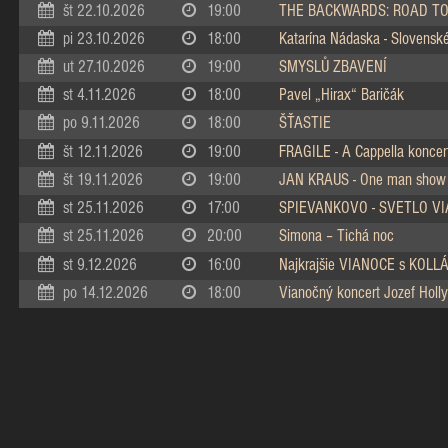
št 22.10.2026
19:00
THE BACKWARDS: ROAD TO
pi 23.10.2026
18:00
Katarína Nádaska - Slovenské 
ut 27.10.2026
19:00
SMYSLŮ ZBAVENÍ
st 4.11.2026
18:00
Pavel „Hirax“ Baričák
po 9.11.2026
18:00
ŠŤASTIE
št 12.11.2026
19:00
FRAGILE - A Cappella koncer
št 19.11.2026
19:00
JAN KRAUS - One man show
st 25.11.2026
17:00
SPIEVANKOVO - SVETLO V
st 25.11.2026
20:00
Simona – Tichá noc
st 9.12.2026
16:00
Najkrajšie VIANOCE s KOL
po 14.12.2026
18:00
Vianočný koncert Jozef Holly