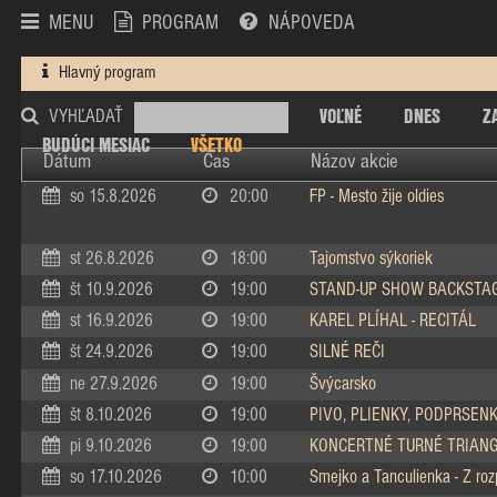
MENU
PROGRAM
NÁPOVEDA
Hlavný program
VOĽNÉ
DNES
Z
VYHĽADAŤ
BUDÚCI MESIAC
VŠETKO
Dátum
Čas
Názov akcie
so 15.8.2026
20:00
FP - Mesto žije oldies
st 26.8.2026
18:00
Tajomstvo sýkoriek
št 10.9.2026
19:00
STAND-UP SHOW BACKSTA
st 16.9.2026
19:00
KAREL PLÍHAL - RECITÁL
št 24.9.2026
19:00
SILNÉ REČI
ne 27.9.2026
19:00
Švýcarsko
št 8.10.2026
19:00
PIVO, PLIENKY, PODPRSEN
pi 9.10.2026
19:00
KONCERTNÉ TURNÉ TRIAN
so 17.10.2026
10:00
Smejko a Tanculienka - Z ro