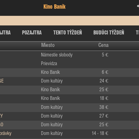
Kino Baník
AJTRA
POZAJTRA
TENTO TÝŽDEŇ
BUDÚCI TÝŽDEŇ
T
Miesto
Cena
Námestie slobody
5 €
Prievidza
Kino Baník
6 €
GE
Dom kultúry
24 €
Kino Baník
25 €
Kino Baník
18 €
Dom kultúry
38 €
KY
Dom kultúry
27 €
GO
Dom kultúry
25 €
zprávky
Dom kultúry
14 - 18 €