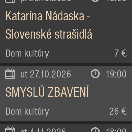
Katarína Nádaska -
Slovenské strašidlá
Dom kultúry
7 €
ut 27.10.2026
19:00
SMYSLŮ ZBAVENÍ
Dom kultúry
26 €