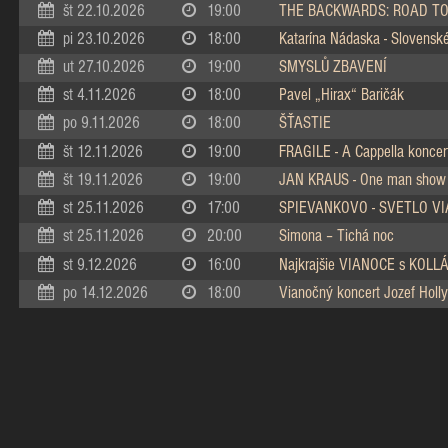
št 22.10.2026
19:00
THE BACKWARDS: ROAD TO
pi 23.10.2026
18:00
Katarína Nádaska - Slovenské 
ut 27.10.2026
19:00
SMYSLŮ ZBAVENÍ
st 4.11.2026
18:00
Pavel „Hirax“ Baričák
po 9.11.2026
18:00
ŠŤASTIE
št 12.11.2026
19:00
FRAGILE - A Cappella koncer
št 19.11.2026
19:00
JAN KRAUS - One man show
st 25.11.2026
17:00
SPIEVANKOVO - SVETLO V
st 25.11.2026
20:00
Simona – Tichá noc
st 9.12.2026
16:00
Najkrajšie VIANOCE s KOL
po 14.12.2026
18:00
Vianočný koncert Jozef Holly