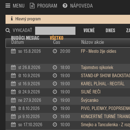
MENU
PROGRAM
NÁPOVEDA
Hlavný program
VOĽNÉ
DNES
Z
VYHĽADAŤ
BUDÚCI MESIAC
VŠETKO
Dátum
Čas
Názov akcie
so 15.8.2026
20:00
FP - Mesto žije oldies
st 26.8.2026
18:00
Tajomstvo sýkoriek
št 10.9.2026
19:00
STAND-UP SHOW BACKSTA
st 16.9.2026
19:00
KAREL PLÍHAL - RECITÁL
št 24.9.2026
19:00
SILNÉ REČI
ne 27.9.2026
19:00
Švýcarsko
št 8.10.2026
19:00
PIVO, PLIENKY, PODPRSEN
pi 9.10.2026
19:00
KONCERTNÉ TURNÉ TRIAN
so 17.10.2026
10:00
Smejko a Tanculienka - Z ro