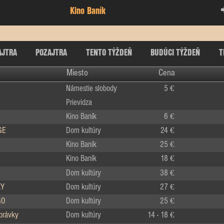
Kino Baník
AJTRA
POZAJTRA
TENTO TÝŽDEŇ
BUDÚCI TÝŽDEŇ
T
Miesto
Cena
Námestie slobody
5 €
Prievidza
Kino Baník
6 €
GE
Dom kultúry
24 €
Kino Baník
25 €
Kino Baník
18 €
Dom kultúry
38 €
KY
Dom kultúry
27 €
GO
Dom kultúry
25 €
zprávky
Dom kultúry
14 - 18 €