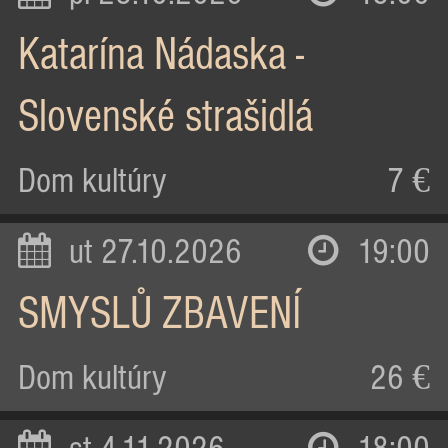
Katarína Nádaska -
Slovenské strašidlá
Dom kultúry
7 €
ut 27.10.2026
19:00
SMYSLŮ ZBAVENÍ
Dom kultúry
26 €