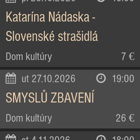
Katarína Nádaska -
Slovenské strašidlá
Dom kultúry
7 €
ut 27.10.2026
19:00
SMYSLŮ ZBAVENÍ
Dom kultúry
26 €