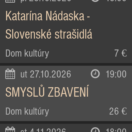
Katarína Nádaska -
Slovenské strašidlá
Dom kultúry
7 €
ut 27.10.2026
19:00
SMYSLŮ ZBAVENÍ
Dom kultúry
26 €