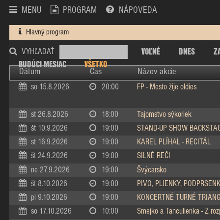
MENU
PROGRAM
NÁPOVEDA
Hlavný program
VOĽNÉ
DNES
Z
VYHĽADAŤ
BUDÚCI MESIAC
VŠETKO
Dátum
Čas
Názov akcie
so 15.8.2026
20:00
FP - Mesto žije oldies
st 26.8.2026
18:00
Tajomstvo sýkoriek
št 10.9.2026
19:00
STAND-UP SHOW BACKSTA
st 16.9.2026
19:00
KAREL PLÍHAL - RECITÁL
št 24.9.2026
19:00
SILNÉ REČI
ne 27.9.2026
19:00
Švýcarsko
št 8.10.2026
19:00
PIVO, PLIENKY, PODPRSEN
pi 9.10.2026
19:00
KONCERTNÉ TURNÉ TRIAN
so 17.10.2026
10:00
Smejko a Tanculienka - Z ro