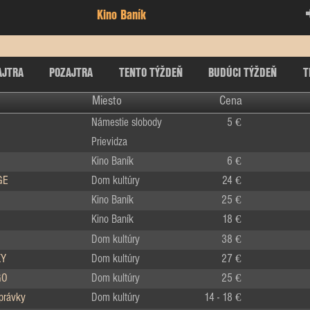
Kino Baník
AJTRA
POZAJTRA
TENTO TÝŽDEŇ
BUDÚCI TÝŽDEŇ
T
Miesto
Cena
Námestie slobody
5 €
Prievidza
Kino Baník
6 €
GE
Dom kultúry
24 €
Kino Baník
25 €
Kino Baník
18 €
Dom kultúry
38 €
KY
Dom kultúry
27 €
GO
Dom kultúry
25 €
zprávky
Dom kultúry
14 - 18 €