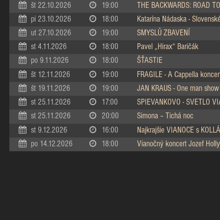
št 22.10.2026
19:00
THE BACKWARDS: ROAD TO
pi 23.10.2026
18:00
Katarína Nádaska - Slovenské 
ut 27.10.2026
19:00
SMYSLŮ ZBAVENÍ
st 4.11.2026
18:00
Pavel „Hirax“ Baričák
po 9.11.2026
18:00
ŠŤASTIE
št 12.11.2026
19:00
FRAGILE - A Cappella koncer
št 19.11.2026
19:00
JAN KRAUS - One man show
st 25.11.2026
17:00
SPIEVANKOVO - SVETLO V
st 25.11.2026
20:00
Simona – Tichá noc
st 9.12.2026
16:00
Najkrajšie VIANOCE s KOL
po 14.12.2026
18:00
Vianočný koncert Jozef Holly