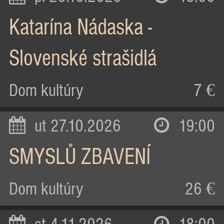
Katarína Nádaska -
Slovenské strašidlá
Dom kultúry
7 €
ut 27.10.2026
19:00
SMYSLŮ ZBAVENÍ
Dom kultúry
26 €