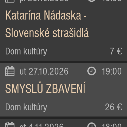
Katarína Nádaska -
Slovenské strašidlá
Dom kultúry
7 €
ut 27.10.2026
19:00
SMYSLŮ ZBAVENÍ
Dom kultúry
26 €