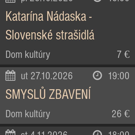
Katarína Nádaska -
Slovenské strašidlá
Dom kultúry
7 €
ut 27.10.2026
19:00
SMYSLŮ ZBAVENÍ
Dom kultúry
26 €