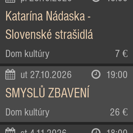
Katarína Nádaska -
Slovenské strašidlá
Dom kultúry
7 €
ut 27.10.2026
19:00
SMYSLŮ ZBAVENÍ
Dom kultúry
26 €