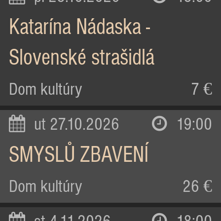
Katarína Nádaska -
Slovenské strašidlá
Dom kultúry
7 €
ut 27.10.2026
19:00
SMYSLŮ ZBAVENÍ
Dom kultúry
26 €