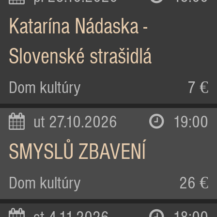
Katarína Nádaska -
Slovenské strašidlá
Dom kultúry
7 €
ut 27.10.2026
19:00
SMYSLŮ ZBAVENÍ
Dom kultúry
26 €