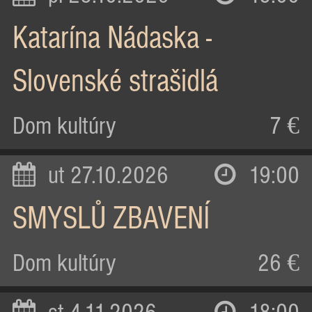
Katarína Nádaska -
Slovenské strašidlá
Dom kultúry
7 €
ut 27.10.2026
19:00
SMYSLŮ ZBAVENÍ
Dom kultúry
26 €