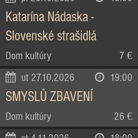
Katarína Nádaska -
Slovenské strašidlá
Dom kultúry
7 €
ut 27.10.2026
19:00
SMYSLŮ ZBAVENÍ
Dom kultúry
26 €