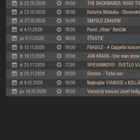
št 22.10.2026
19:00
THE BACKWARDS: ROAD TO
pi 23.10.2026
18:00
Katarína Nádaska - Slovenské 
ut 27.10.2026
19:00
SMYSLŮ ZBAVENÍ
st 4.11.2026
18:00
Pavel „Hirax“ Baričák
po 9.11.2026
18:00
ŠŤASTIE
št 12.11.2026
19:00
FRAGILE - A Cappella koncer
št 19.11.2026
19:00
JAN KRAUS - One man show
st 25.11.2026
17:00
SPIEVANKOVO - SVETLO V
st 25.11.2026
20:00
Simona – Tichá noc
st 9.12.2026
16:00
Najkrajšie VIANOCE s KOL
po 14.12.2026
18:00
Vianočný koncert Jozef Holly