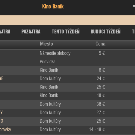
Kino Baník
AJTRA
POZAJTRA
TENTO TÝŽDEŇ
BUDÚCI TÝŽDEŇ
T
Miesto
Cena
Námestie slobody
5 €
Prievidza
Kino Baník
6 €
GE
Dom kultúry
24 €
Kino Baník
25 €
Kino Baník
18 €
Dom kultúry
38 €
KY
Dom kultúry
27 €
GO
Dom kultúry
25 €
zprávky
Dom kultúry
14 - 18 €