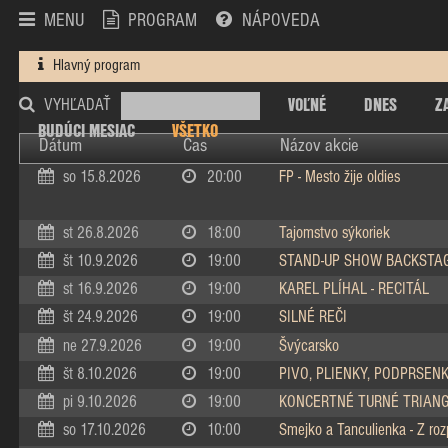
MENU
PROGRAM
NÁPOVEDA
Hlavný program
VOĽNÉ
DNES
Z
VYHĽADAŤ
BUDÚCI MESIAC
VŠETKO
Dátum
Čas
Názov akcie
so 15.8.2026
20:00
FP - Mesto žije oldies
st 26.8.2026
18:00
Tajomstvo sýkoriek
št 10.9.2026
19:00
STAND-UP SHOW BACKSTA
st 16.9.2026
19:00
KAREL PLÍHAL - RECITÁL
št 24.9.2026
19:00
SILNÉ REČI
ne 27.9.2026
19:00
Švýcarsko
št 8.10.2026
19:00
PIVO, PLIENKY, PODPRSEN
pi 9.10.2026
19:00
KONCERTNÉ TURNÉ TRIAN
so 17.10.2026
10:00
Smejko a Tanculienka - Z ro