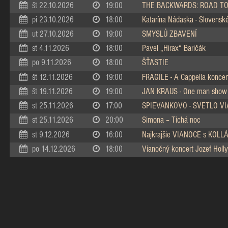
št 22.10.2026
19:00
THE BACKWARDS: ROAD TO
pi 23.10.2026
18:00
Katarína Nádaska - Slovenské 
ut 27.10.2026
19:00
SMYSLŮ ZBAVENÍ
st 4.11.2026
18:00
Pavel „Hirax“ Baričák
po 9.11.2026
18:00
ŠŤASTIE
št 12.11.2026
19:00
FRAGILE - A Cappella koncer
št 19.11.2026
19:00
JAN KRAUS - One man show
st 25.11.2026
17:00
SPIEVANKOVO - SVETLO V
st 25.11.2026
20:00
Simona – Tichá noc
st 9.12.2026
16:00
Najkrajšie VIANOCE s KOL
po 14.12.2026
18:00
Vianočný koncert Jozef Holly