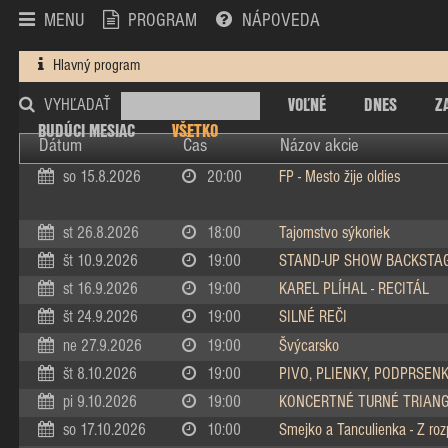
MENU
PROGRAM
NÁPOVEDA
Hlavný program
VOĽNÉ
DNES
Z
VYHĽADAŤ
BUDÚCI MESIAC
VŠETKO
Dátum
Čas
Názov akcie
so 15.8.2026
20:00
FP - Mesto žije oldies
st 26.8.2026
18:00
Tajomstvo sýkoriek
št 10.9.2026
19:00
STAND-UP SHOW BACKSTA
st 16.9.2026
19:00
KAREL PLÍHAL - RECITÁL
št 24.9.2026
19:00
SILNÉ REČI
ne 27.9.2026
19:00
Švýcarsko
št 8.10.2026
19:00
PIVO, PLIENKY, PODPRSEN
pi 9.10.2026
19:00
KONCERTNÉ TURNÉ TRIAN
so 17.10.2026
10:00
Smejko a Tanculienka - Z ro