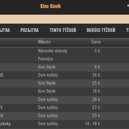
Kino Baník
AJTRA
POZAJTRA
TENTO TÝŽDEŇ
BUDÚCI TÝŽDEŇ
T
Miesto
Cena
Námestie slobody
5 €
Prievidza
Kino Baník
6 €
GE
Dom kultúry
24 €
Kino Baník
25 €
Kino Baník
18 €
Dom kultúry
38 €
KY
Dom kultúry
27 €
GO
Dom kultúry
25 €
zprávky
Dom kultúry
14 - 18 €