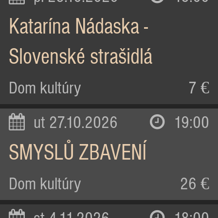
Katarína Nádaska -
Slovenské strašidlá
Dom kultúry
7 €
ut 27.10.2026
19:00
SMYSLŮ ZBAVENÍ
Dom kultúry
26 €