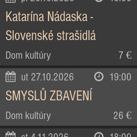
Katarína Nádaska -
Slovenské strašidlá
Dom kultúry
7 €
ut 27.10.2026
19:00
SMYSLŮ ZBAVENÍ
Dom kultúry
26 €