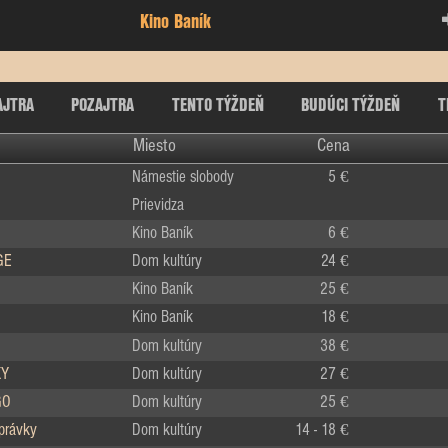
Kino Baník
AJTRA
POZAJTRA
TENTO TÝŽDEŇ
BUDÚCI TÝŽDEŇ
T
Miesto
Cena
Námestie slobody
5 €
Prievidza
Kino Baník
6 €
GE
Dom kultúry
24 €
Kino Baník
25 €
Kino Baník
18 €
Dom kultúry
38 €
KY
Dom kultúry
27 €
GO
Dom kultúry
25 €
zprávky
Dom kultúry
14 - 18 €