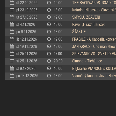
št 22.10.2026
19:00
THE BACKWARDS: ROAD TO
pi 23.10.2026
18:00
Katarína Nádaska - Slovenské 
ut 27.10.2026
19:00
SMYSLŮ ZBAVENÍ
st 4.11.2026
18:00
Pavel „Hirax“ Baričák
po 9.11.2026
18:00
ŠŤASTIE
št 12.11.2026
19:00
FRAGILE - A Cappella koncer
št 19.11.2026
19:00
JAN KRAUS - One man show
st 25.11.2026
17:00
SPIEVANKOVO - SVETLO V
st 25.11.2026
20:00
Simona – Tichá noc
st 9.12.2026
16:00
Najkrajšie VIANOCE s KOL
po 14.12.2026
18:00
Vianočný koncert Jozef Holly