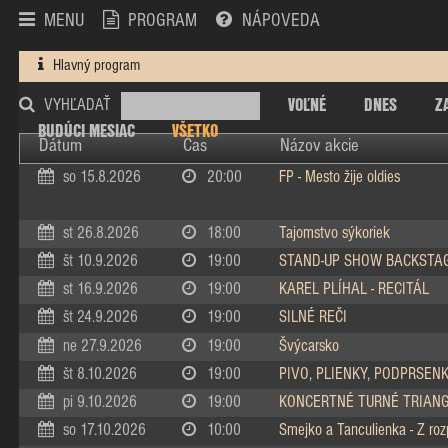
MENU
PROGRAM
NÁPOVEDA
Hlavný program
VOĽNÉ
DNES
Z
VYHĽADAŤ
BUDÚCI MESIAC
VŠETKO
Dátum
Čas
Názov akcie
so 15.8.2026
20:00
FP - Mesto žije oldies
st 26.8.2026
18:00
Tajomstvo sýkoriek
št 10.9.2026
19:00
STAND-UP SHOW BACKSTA
st 16.9.2026
19:00
KAREL PLÍHAL - RECITÁL
št 24.9.2026
19:00
SILNÉ REČI
ne 27.9.2026
19:00
Švýcarsko
št 8.10.2026
19:00
PIVO, PLIENKY, PODPRSEN
pi 9.10.2026
19:00
KONCERTNÉ TURNÉ TRIAN
so 17.10.2026
10:00
Smejko a Tanculienka - Z ro