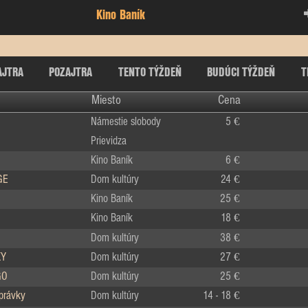
Kino Baník
AJTRA
POZAJTRA
TENTO TÝŽDEŇ
BUDÚCI TÝŽDEŇ
T
Miesto
Cena
Námestie slobody
5 €
Prievidza
Kino Baník
6 €
GE
Dom kultúry
24 €
Kino Baník
25 €
Kino Baník
18 €
Dom kultúry
38 €
KY
Dom kultúry
27 €
GO
Dom kultúry
25 €
zprávky
Dom kultúry
14 - 18 €