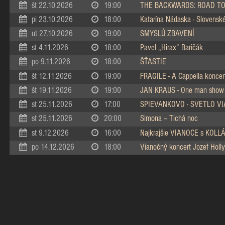
št 22.10.2026
19:00
THE BACKWARDS: ROAD TO
pi 23.10.2026
18:00
Katarína Nádaska - Slovenské 
ut 27.10.2026
19:00
SMYSLŮ ZBAVENÍ
st 4.11.2026
18:00
Pavel „Hirax“ Baričák
po 9.11.2026
18:00
ŠŤASTIE
št 12.11.2026
19:00
FRAGILE - A Cappella koncer
št 19.11.2026
19:00
JAN KRAUS - One man show
st 25.11.2026
17:00
SPIEVANKOVO - SVETLO V
st 25.11.2026
20:00
Simona – Tichá noc
st 9.12.2026
16:00
Najkrajšie VIANOCE s KOL
po 14.12.2026
18:00
Vianočný koncert Jozef Holly