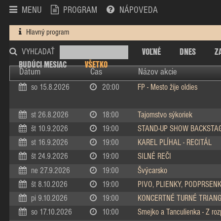
MENU
PROGRAM
NÁPOVEDA
Hlavný program
VOĽNÉ
DNES
Z
VYHĽADAŤ
BUDÚCI MESIAC
VŠETKO
Dátum
Čas
Názov akcie
so 15.8.2026
20:00
FP - Mesto žije oldies
st 26.8.2026
18:00
Tajomstvo sýkoriek
št 10.9.2026
19:00
STAND-UP SHOW BACKSTA
st 16.9.2026
19:00
KAREL PLÍHAL - RECITÁL
št 24.9.2026
19:00
SILNÉ REČI
ne 27.9.2026
19:00
Švýcarsko
št 8.10.2026
19:00
PIVO, PLIENKY, PODPRSEN
pi 9.10.2026
19:00
KONCERTNÉ TURNÉ TRIAN
so 17.10.2026
10:00
Smejko a Tanculienka - Z ro