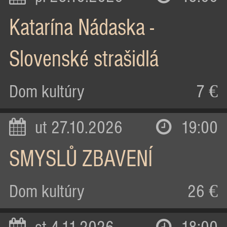
Katarína Nádaska -
Slovenské strašidlá
Dom kultúry
7 €
ut 27.10.2026
19:00
SMYSLŮ ZBAVENÍ
Dom kultúry
26 €