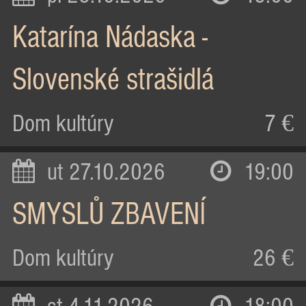
Katarína Nádaska -
Slovenské strašidlá
Dom kultúry
7 €
ut 27.10.2026
19:00
SMYSLŮ ZBAVENÍ
Dom kultúry
26 €