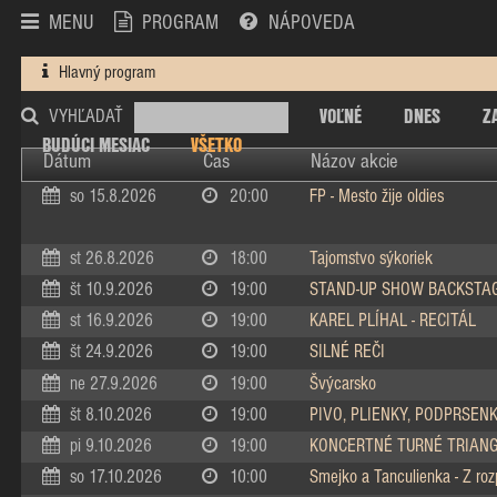
MENU
PROGRAM
NÁPOVEDA
Hlavný program
VOĽNÉ
DNES
Z
VYHĽADAŤ
BUDÚCI MESIAC
VŠETKO
Dátum
Čas
Názov akcie
so 15.8.2026
20:00
FP - Mesto žije oldies
st 26.8.2026
18:00
Tajomstvo sýkoriek
št 10.9.2026
19:00
STAND-UP SHOW BACKSTA
st 16.9.2026
19:00
KAREL PLÍHAL - RECITÁL
št 24.9.2026
19:00
SILNÉ REČI
ne 27.9.2026
19:00
Švýcarsko
št 8.10.2026
19:00
PIVO, PLIENKY, PODPRSEN
pi 9.10.2026
19:00
KONCERTNÉ TURNÉ TRIAN
so 17.10.2026
10:00
Smejko a Tanculienka - Z ro