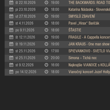
št 22.10.2026
19:00
THE BACKWARDS: ROAD TO
pi 23.10.2026
18:00
Katarína Nádaska - Slovenské 
ut 27.10.2026
19:00
SMYSLŮ ZBAVENÍ
st 4.11.2026
18:00
Pavel „Hirax“ Baričák
po 9.11.2026
18:00
ŠŤASTIE
št 12.11.2026
19:00
FRAGILE - A Cappella koncer
št 19.11.2026
19:00
JAN KRAUS - One man show
st 25.11.2026
17:00
SPIEVANKOVO - SVETLO V
st 25.11.2026
20:00
Simona – Tichá noc
st 9.12.2026
16:00
Najkrajšie VIANOCE s KOL
po 14.12.2026
18:00
Vianočný koncert Jozef Holly