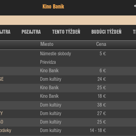
Kino Baník
AJTRA
POZAJTRA
TENTO TÝŽDEŇ
BUDÚCI TÝŽDEŇ
T
Miesto
Cena
Námestie slobody
5 €
Prievidza
Kino Baník
6 €
GE
Dom kultúry
24 €
Kino Baník
25 €
Kino Baník
18 €
Dom kultúry
38 €
KY
Dom kultúry
27 €
GO
Dom kultúry
25 €
zprávky
Dom kultúry
14 - 18 €