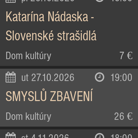
Katarína Nádaska -
Slovenské strašidlá
Dom kultúry
7 €
ut 27.10.2026
19:00
SMYSLŮ ZBAVENÍ
Dom kultúry
26 €