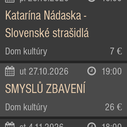
Katarína Nádaska -
Slovenské strašidlá
Dom kultúry
7 €
ut 27.10.2026
19:00
SMYSLŮ ZBAVENÍ
Dom kultúry
26 €