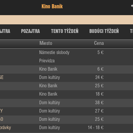
Kino Baník
AJTRA
POZAJTRA
TENTO TÝŽDEŇ
BUDÚCI TÝŽDEŇ
T
Miesto
Cena
Námestie slobody
5 €
Prievidza
Kino Baník
6 €
GE
Dom kultúry
24 €
Kino Baník
25 €
Kino Baník
18 €
Dom kultúry
38 €
KY
Dom kultúry
27 €
GO
Dom kultúry
25 €
zprávky
Dom kultúry
14 - 18 €