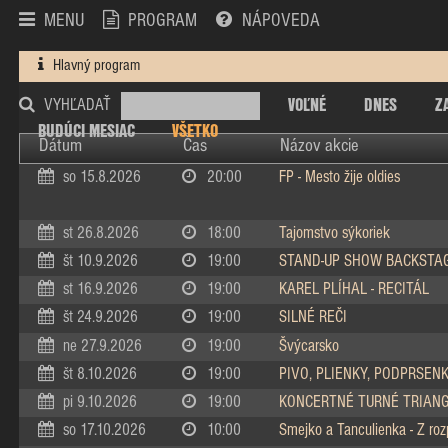
MENU
PROGRAM
NÁPOVEDA
Hlavný program
VOĽNÉ
DNES
Z
VYHĽADAŤ
BUDÚCI MESIAC
VŠETKO
Dátum
Čas
Názov akcie
so 15.8.2026
20:00
FP - Mesto žije oldies
st 26.8.2026
18:00
Tajomstvo sýkoriek
št 10.9.2026
19:00
STAND-UP SHOW BACKSTA
st 16.9.2026
19:00
KAREL PLÍHAL - RECITÁL
št 24.9.2026
19:00
SILNÉ REČI
ne 27.9.2026
19:00
Švýcarsko
št 8.10.2026
19:00
PIVO, PLIENKY, PODPRSEN
pi 9.10.2026
19:00
KONCERTNÉ TURNÉ TRIAN
so 17.10.2026
10:00
Smejko a Tanculienka - Z ro