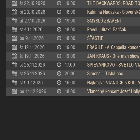
št 22.10.2026
19:00
THE BACKWARDS: ROAD TO
pi 23.10.2026
18:00
Katarína Nádaska - Slovenské 
ut 27.10.2026
19:00
SMYSLŮ ZBAVENÍ
st 4.11.2026
18:00
Pavel „Hirax“ Baričák
po 9.11.2026
18:00
ŠŤASTIE
št 12.11.2026
19:00
FRAGILE - A Cappella koncer
št 19.11.2026
19:00
JAN KRAUS - One man show
st 25.11.2026
17:00
SPIEVANKOVO - SVETLO V
st 25.11.2026
20:00
Simona – Tichá noc
st 9.12.2026
16:00
Najkrajšie VIANOCE s KOL
po 14.12.2026
18:00
Vianočný koncert Jozef Holly