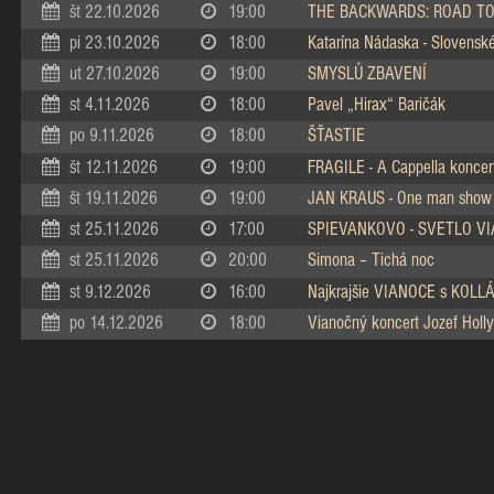
št 22.10.2026
19:00
THE BACKWARDS: ROAD TO
pi 23.10.2026
18:00
Katarína Nádaska - Slovenské 
ut 27.10.2026
19:00
SMYSLŮ ZBAVENÍ
st 4.11.2026
18:00
Pavel „Hirax“ Baričák
po 9.11.2026
18:00
ŠŤASTIE
št 12.11.2026
19:00
FRAGILE - A Cappella koncer
št 19.11.2026
19:00
JAN KRAUS - One man show
st 25.11.2026
17:00
SPIEVANKOVO - SVETLO V
st 25.11.2026
20:00
Simona – Tichá noc
st 9.12.2026
16:00
Najkrajšie VIANOCE s KOL
po 14.12.2026
18:00
Vianočný koncert Jozef Holly