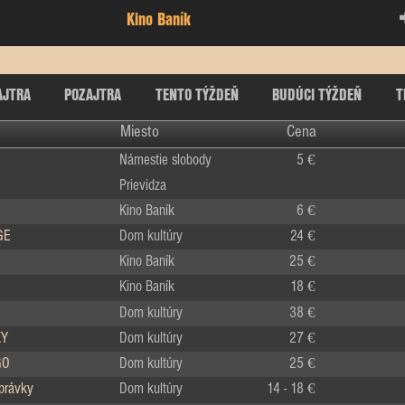
Kino Baník
AJTRA
POZAJTRA
TENTO TÝŽDEŇ
BUDÚCI TÝŽDEŇ
T
Miesto
Cena
Námestie slobody
5 €
Prievidza
Kino Baník
6 €
GE
Dom kultúry
24 €
Kino Baník
25 €
Kino Baník
18 €
Dom kultúry
38 €
KY
Dom kultúry
27 €
GO
Dom kultúry
25 €
zprávky
Dom kultúry
14 - 18 €