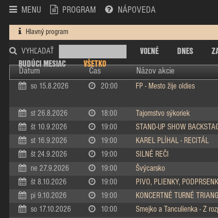
MENU
PROGRAM
NÁPOVEDA
Hlavný program
VOĽNÉ
DNES
Z
VYHĽADAŤ
BUDÚCI MESIAC
VŠETKO
Dátum
Čas
Názov akcie
so 15.8.2026
20:00
FP - Mesto žije oldies
st 26.8.2026
18:00
Tajomstvo sýkoriek
št 10.9.2026
19:00
STAND-UP SHOW BACKSTA
st 16.9.2026
19:00
KAREL PLÍHAL - RECITÁL
št 24.9.2026
19:00
SILNÉ REČI
ne 27.9.2026
19:00
Švýcarsko
št 8.10.2026
19:00
PIVO, PLIENKY, PODPRSEN
pi 9.10.2026
19:00
KONCERTNÉ TURNÉ TRIAN
so 17.10.2026
10:00
Smejko a Tanculienka - Z ro