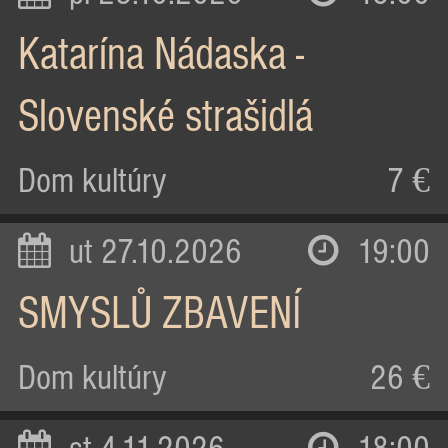
Katarína Nádaska -
Slovenské strašidlá
Dom kultúry
7 €
ut 27.10.2026
19:00
SMYSLŮ ZBAVENÍ
Dom kultúry
26 €