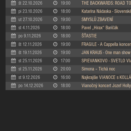
št 22.10.2026
19:00
THE BACKWARDS: ROAD TO
pi 23.10.2026
18:00
Katarína Nádaska - Slovenské 
ut 27.10.2026
19:00
SMYSLŮ ZBAVENÍ
st 4.11.2026
18:00
Pavel „Hirax“ Baričák
po 9.11.2026
18:00
ŠŤASTIE
št 12.11.2026
19:00
FRAGILE - A Cappella koncer
št 19.11.2026
19:00
JAN KRAUS - One man show
st 25.11.2026
17:00
SPIEVANKOVO - SVETLO V
st 25.11.2026
20:00
Simona – Tichá noc
st 9.12.2026
16:00
Najkrajšie VIANOCE s KOL
po 14.12.2026
18:00
Vianočný koncert Jozef Holly