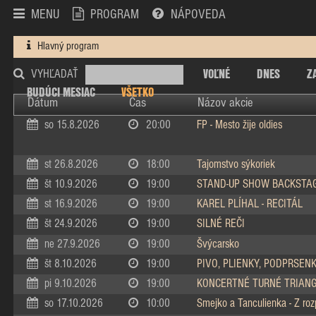
MENU
PROGRAM
NÁPOVEDA
Hlavný program
VOĽNÉ
DNES
Z
VYHĽADAŤ
BUDÚCI MESIAC
VŠETKO
Dátum
Čas
Názov akcie
so 15.8.2026
20:00
FP - Mesto žije oldies
st 26.8.2026
18:00
Tajomstvo sýkoriek
št 10.9.2026
19:00
STAND-UP SHOW BACKSTA
st 16.9.2026
19:00
KAREL PLÍHAL - RECITÁL
št 24.9.2026
19:00
SILNÉ REČI
ne 27.9.2026
19:00
Švýcarsko
št 8.10.2026
19:00
PIVO, PLIENKY, PODPRSEN
pi 9.10.2026
19:00
KONCERTNÉ TURNÉ TRIAN
so 17.10.2026
10:00
Smejko a Tanculienka - Z ro