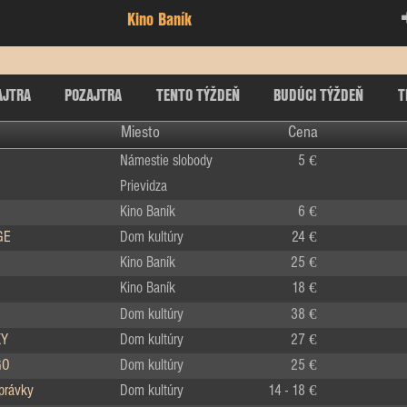
Kino Baník
AJTRA
POZAJTRA
TENTO TÝŽDEŇ
BUDÚCI TÝŽDEŇ
T
Miesto
Cena
Námestie slobody
5 €
Prievidza
Kino Baník
6 €
GE
Dom kultúry
24 €
Kino Baník
25 €
Kino Baník
18 €
Dom kultúry
38 €
KY
Dom kultúry
27 €
GO
Dom kultúry
25 €
zprávky
Dom kultúry
14 - 18 €