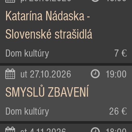
Katarína Nádaska -
Slovenské strašidlá
Dom kultúry
7 €
ut 27.10.2026
19:00
SMYSLŮ ZBAVENÍ
Dom kultúry
26 €