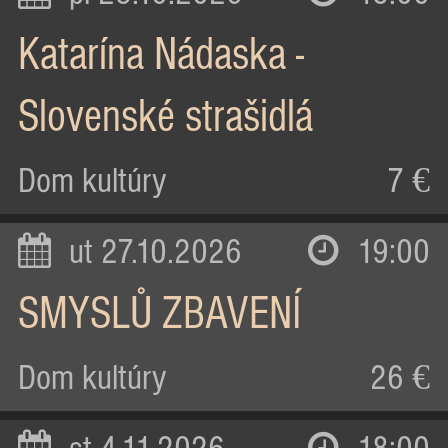
Katarína Nádaska -
Slovenské strašidlá
Dom kultúry
7 €
ut 27.10.2026
19:00
SMYSLŮ ZBAVENÍ
Dom kultúry
26 €