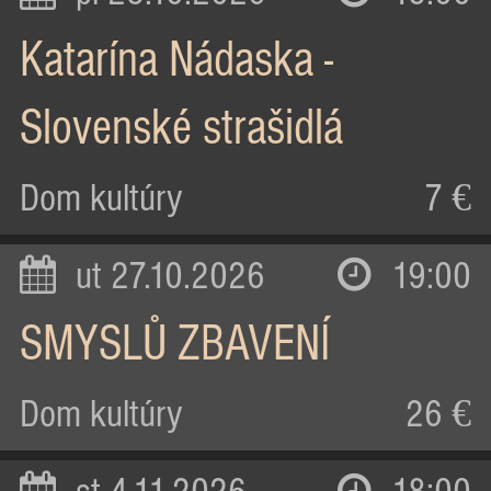
Katarína Nádaska -
Slovenské strašidlá
Dom kultúry
7 €
ut 27.10.2026
19:00
SMYSLŮ ZBAVENÍ
Dom kultúry
26 €